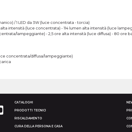
anico) / 1 LED da 3W (luce concentrata - torcia)
n alta intensità (luce concentrata) - 114 lumen alta intensità (luce lampe
ncentrata/lampeggiante) - 2,5 ore alta intensità (luce diffusa) - 80 ore
luce concentrata/diffusa/lampeggiante)
icarica
CATALOGHI
NE
PRODOTTI TECNICI
PR
RISCALDAMENTO
CON
CURA DELLA PERSONA E CASA
CO