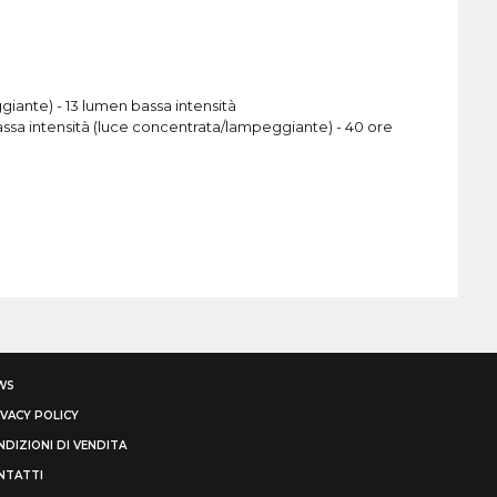
ggiante) - 13 lumen bassa intensità
 bassa intensità (luce concentrata/lampeggiante) - 40 ore
WS
IVACY POLICY
DIZIONI DI VENDITA
NTATTI